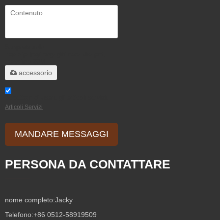
Supporta solo
.rar/.zip/.jpg/.png/.gif/.doc/.xls/.pdf,
massimo 20M
accessorio
Accettare di usare gli articoli servizi,
Articoli Servizi
MANDARE MESSAGGI
PERSONA DA CONTATTARE
nome completo:
Jacky
Telefono:
+86 0512-58919509