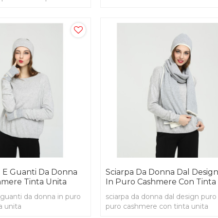
i E Guanti Da Donna
Sciarpa Da Donna Dal Desig
hmere Tinta Unita
In Puro Cashmere Con Tinta
e guanti da donna in puro
sciarpa da donna dal design puro 
a unita
puro cashmere con tinta unita