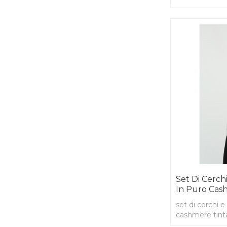
colori
Set Di Cerch
In Puro Cas
set di cerchi 
cashmere tint