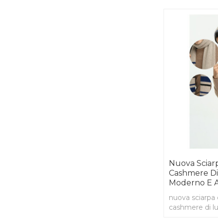
Nuova Sciar
Cashmere Di
Moderno E A
nuova sciarpa
cashmere di l
e alla moda