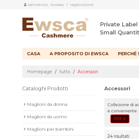
benvenuto,
Accesso
/
registrazione
Private Label
Small Quanti
CASA
A PROPOSITO DI EWSCA
PERCHÉ 
Homepage
/
tutto
/
Accessori
Cataloghi Prodotti
Accessori
Maglioni da donna
Collezione di a
e conveniente. 
Maglioni da uomo
Maglioni per bambini
24 risultati