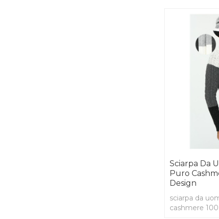
Sciarpa Da U
Puro Cashm
Design
sciarpa da uom
cashmere 100