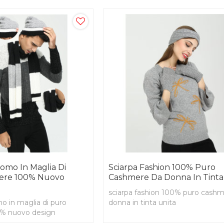
omo In Maglia Di
Sciarpa Fashion 100% Puro
ere 100% Nuovo
Cashmere Da Donna In Tinta
sciarpa fashion 100% puro cash
o in maglia di puro
donna in tinta unita
% nuovo design