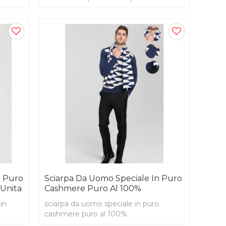
esterno
n Puro
Sciarpa Da Uomo Speciale In Puro
 Unita
Cashmere Puro Al 100%
in
sciarpa da uomo speciale in puro
cashmere puro al 100%