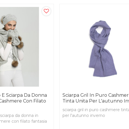
o E Sciarpa Da Donna
Sciarpa Gril In Puro Cashme
 Cashmere Con Filato
Tinta Unita Per L'autunno I
sciarpa gril in puro cashmere tint
 sciarpa da donna in
per l'autunno inverno
mere con filato fantasia