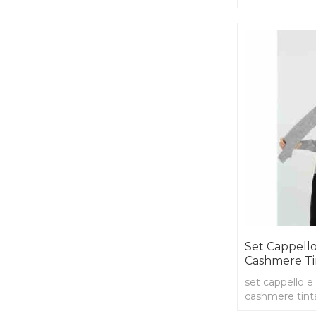
articoli in stoc
Set Cappello
Cashmere Ti
set cappello e
cashmere tint