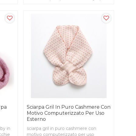
l'autunno inverno
rpa
Sciarpa Gril In Puro Cashmere Con
Motivo Computerizzato Per Uso
Esterno
by in
sciarpa gril in puro cashmere con
cchie
motivo computerizzato per uso