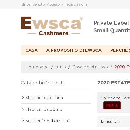
benvenuto,
Accesso
/
registrazione
Private Label
Small Quanti
CASA
A PROPOSITO DI EWSCA
PERCHÉ 
Homepage
/
tutto
/
Cosa c'è di nuovo
/
2020 E
Cataloghi Prodotti
2020 ESTATE
Maglioni da donna
Collezione Ewsc
Maglioni da uomo
Maglioni per bambini
12 risultati