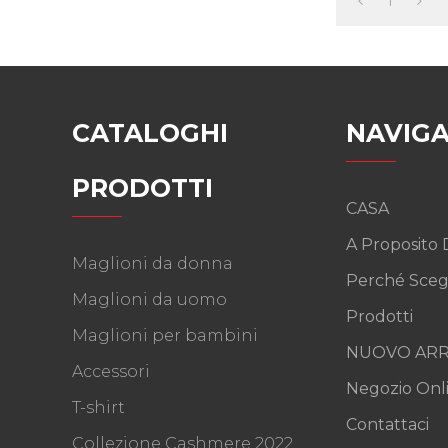
1
CATALOGHI
NAVIGA
PRODOTTI
CASA
A Proposito 
Maglioni da donna
Perché Sceg
Maglioni da uomo
Prodotti
Maglioni per bambini
NUOVO ARR
Accessori
Negozio Onl
T-shirt
Contattaci
Collezione Cashmere 2022