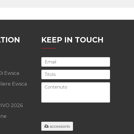
TION
KEEP IN TOUCH
Di Ewsca
liere Ewsca
IVO 2026
Supporta solo
.rar/.zip/.jpg/.png/.gif/.doc/.xls/.pdf,
ine
massimo 20M
accessorio