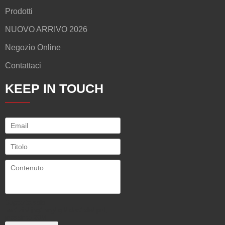
Prodotti
NUOVO ARRIVO 2026
Negozio Online
Contattaci
KEEP IN TOUCH
Supporta solo
.rar/.zip/.jpg/.png/.gif/.doc/.xls/.pdf,
massimo 20M