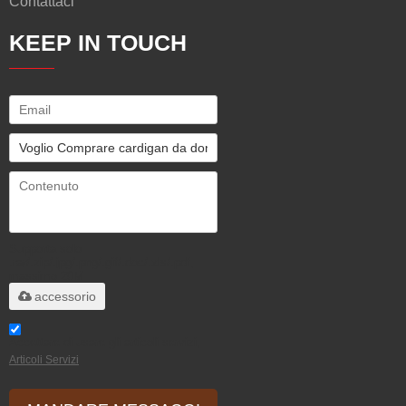
Contattaci
KEEP IN TOUCH
Supporta solo
.rar/.zip/.jpg/.png/.gif/.doc/.xls/.pdf,
massimo 20M
accessorio
Accettare di usare gli articoli servizi,
Articoli Servizi