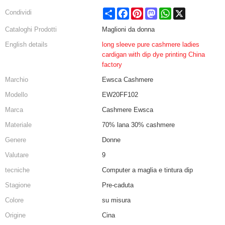
Share
Facebook
Pinterest
Mastodon
WhatsApp
X
Condividi
Cataloghi Prodotti
Maglioni da donna
English details
long sleeve pure cashmere ladies
cardigan with dip dye printing China
factory
Marchio
Ewsca Cashmere
Modello
EW20FF102
Marca
Cashmere Ewsca
Materiale
70% lana 30% cashmere
Genere
Donne
Valutare
9
tecniche
Computer a maglia e tintura dip
Stagione
Pre-caduta
Colore
su misura
Origine
Cina