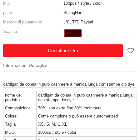
MO
100pcs / style / color
porta
ShangHai
Metodo di pagamento
L/C, T/T, Paypal
Scarica
Contattare Ora
Informazioni Dettagliati
cardigan da donna in puro cashmere a manica lunga con stampa dip dye
nome del
cardigan da donna in puro cashmere a manica lunga
prodotto
con stampa dip dye
Composizione
70% lana extra fine 30% cashmere
Colore
Come campione o può essere customerized
Taglia
XS, S, M, L, XL
MOQ
100pcs / style / color